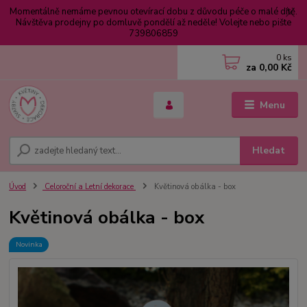
Momentálně nemáme pevnou otevírací dobu z důvodu péče o malé dítě.
Návštěva prodejny po domluvě pondělí až neděle! Volejte nebo pište
739806859
0
ks
za
0,00 Kč
Menu
Hledat
Úvod
Celoroční a Letní dekorace
Květinová obálka - box
Květinová obálka - box
Novinka