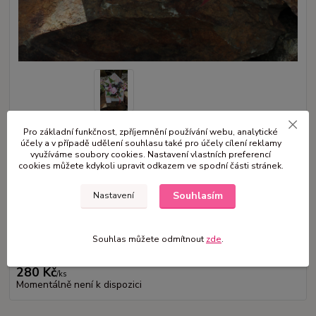
Pro základní funkčnost, zpříjemnění používání webu, analytické
Rozměr: 22 x 30 cm Materiál: box - obálka ,umělé květiny Umístění:
účely a v případě udělení souhlasu také pro účely cílení reklamy
využíváme soubory cookies. Nastavení vlastních preferencí
interiér Upozornění: Výrobek slouží pouze k dekoračním účelům.
celý
cookies můžete kdykoli upravit odkazem ve spodní části stránek.
popis
Souhlasím
Nastavení
Dostupnost
Není skladem
Nejsme plátci DPH
Souhlas můžete odmítnout
zde
.
280 Kč
/
ks
Momentálně není k dispozici