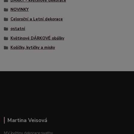
DÁRKY - květinové dekorace
NOVINKY
Celoroční a Letní dekorace
ostatní
Květinové DÁRKOVÉ obálky
Košíčky, kytičky a misky
Martina Veisová
MV květiny dekorace svatby