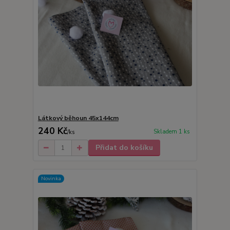
Látkový běhoun 45x144cm
240 Kč
Skladem 1 ks
/
ks
Přidat do košíku
Novinka