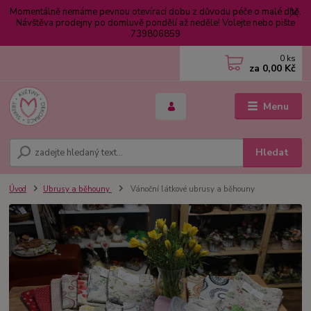
Momentálně nemáme pevnou otevírací dobu z důvodu péče o malé dítě.
Návštěva prodejny po domluvě pondělí až neděle! Volejte nebo pište
739806859
0
ks
za
0,00 Kč
Menu
Hledat
Úvod
Ubrusy a běhouny
Vánoční látkové ubrusy a běhouny