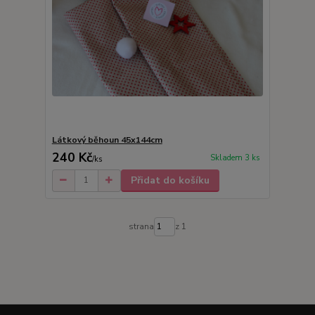
Látkový běhoun 45x144cm
240 Kč
Skladem 3 ks
/
ks
Přidat do košíku
strana
z 1