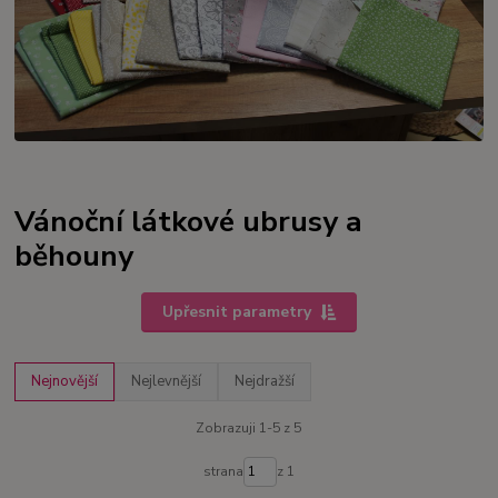
Vánoční látkové ubrusy a
běhouny
Upřesnit parametry
Nejnovější
Nejlevnější
Nejdražší
Zobrazuji 1-5 z 5
strana
z 1