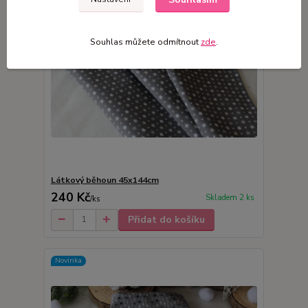
Souhlas můžete odmítnout
zde
.
Látkový běhoun 45x144cm
240 Kč
Skladem 2 ks
/
ks
Přidat do košíku
Novinka