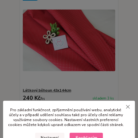
Látkový běhoun 43x144cm
240 Kč
skladem 3 ks
/
ks
Přidat do košíku
Pro základní funkčnost, zpříjemnění používání webu, analytické
účely a v případě udělení souhlasu také pro účely cílení reklamy
využíváme soubory cookies. Nastavení vlastních preferencí
cookies můžete kdykoli upravit odkazem ve spodní části stránek.
Novinka
Souhlasím
Nastavení