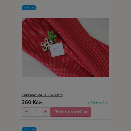
Novinka
Látkový ubrus 99x99cm
260 Kč
skladem 3 ks
/
ks
Přidat do košíku
Novinka