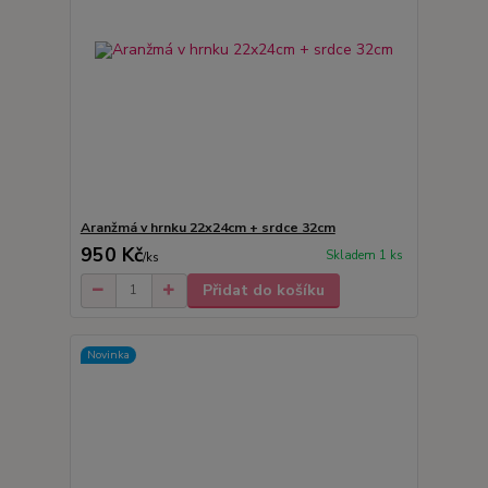
Aranžmá v hrnku 22x24cm + srdce 32cm
950 Kč
Skladem 1 ks
/
ks
Přidat do košíku
Novinka