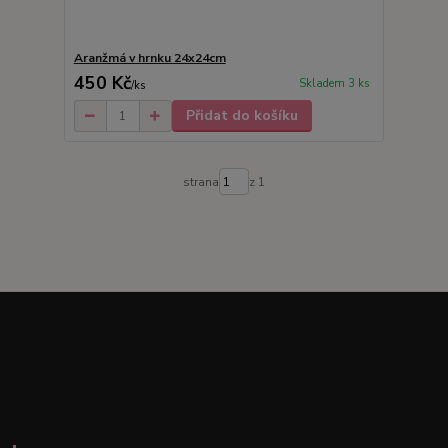
Aranžmá v hrnku 24x24cm
450 Kč
Skladem 3 ks
/
ks
Přidat do košíku
strana
z 1