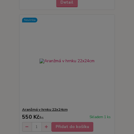
Detail
Novinka
Aranžmá v hrnku 22x24cm
550 Kč
Skladem 1 ks
/
ks
Přidat do košíku