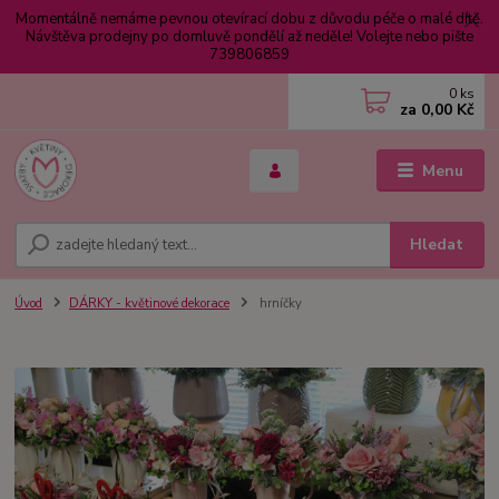
Momentálně nemáme pevnou otevírací dobu z důvodu péče o malé dítě.
Návštěva prodejny po domluvě pondělí až neděle! Volejte nebo pište
739806859
0
ks
za
0,00 Kč
Menu
Hledat
Úvod
DÁRKY - květinové dekorace
hrníčky