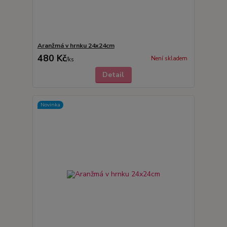
Aranžmá v hrnku 24x24cm
480 Kč
Není skladem
/
ks
Detail
Novinka