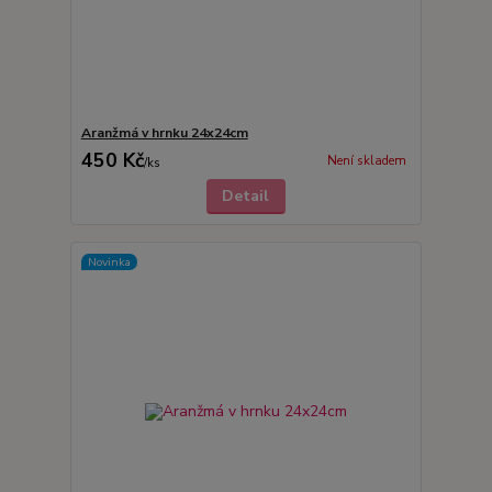
Aranžmá v hrnku 24x24cm
450 Kč
Není skladem
/
ks
Detail
Novinka