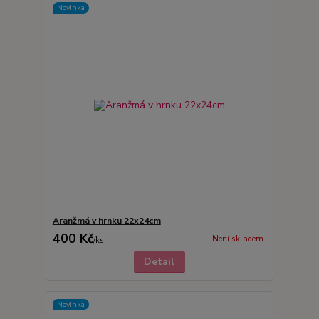
Novinka
Aranžmá v hrnku 22x24cm
400 Kč
Není skladem
/
ks
Detail
Novinka