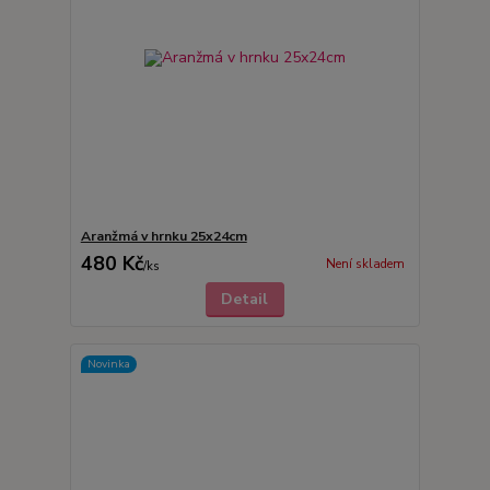
Aranžmá v hrnku 25x24cm
480 Kč
Není skladem
/
ks
Detail
Novinka