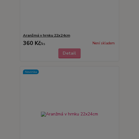
Aranžmá v hrnku 22x24cm
360 Kč
Není skladem
/
ks
Detail
Novinka