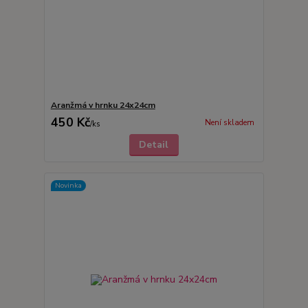
Aranžmá v hrnku 24x24cm
450 Kč
Není skladem
/
ks
Detail
Novinka