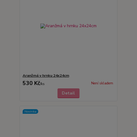
Aranžmá v hrnku 24x24cm
530 Kč
Není skladem
/
ks
Detail
Novinka