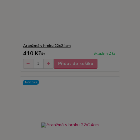
Aranžmá v hrnku 22x24cm
410 Kč
Skladem 2 ks
/
ks
Přidat do košíku
Novinka