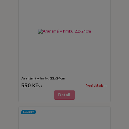
Aranžmá v hrnku 22x24cm
550 Kč
Není skladem
/
ks
Detail
Novinka