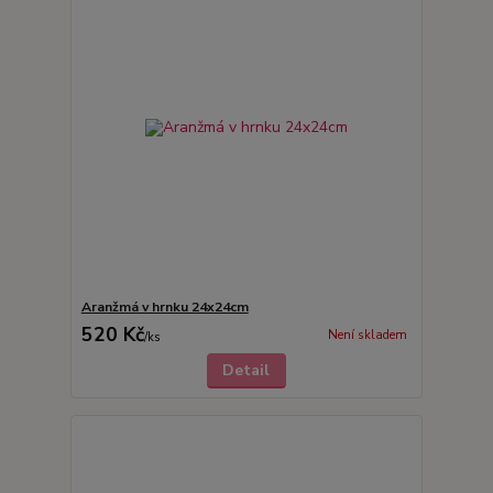
Aranžmá v hrnku 24x24cm
520 Kč
Není skladem
/
ks
Detail