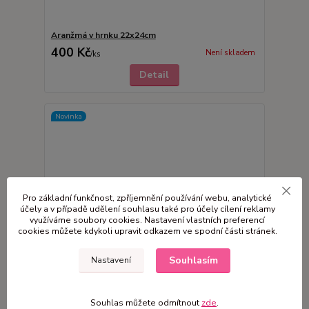
Aranžmá v hrnku 22x24cm
400 Kč
Není skladem
/
ks
Detail
Novinka
Pro základní funkčnost, zpříjemnění používání webu, analytické
účely a v případě udělení souhlasu také pro účely cílení reklamy
využíváme soubory cookies. Nastavení vlastních preferencí
cookies můžete kdykoli upravit odkazem ve spodní části stránek.
Souhlasím
Nastavení
Souhlas můžete odmítnout
zde
.