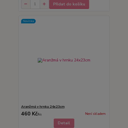
Přidat do košíku
Novinka
Aranžmá v hrnku 24x23cm
460 Kč
Není skladem
/
ks
Detail