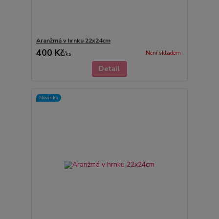
Aranžmá v hrnku 22x24cm
400 Kč
Není skladem
/
ks
Detail
Novinka