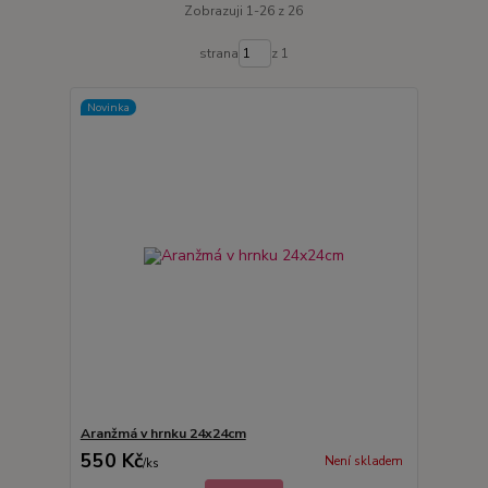
Zobrazuji 1-26 z 26
strana
z 1
Novinka
Aranžmá v hrnku 24x24cm
550 Kč
Není skladem
/
ks