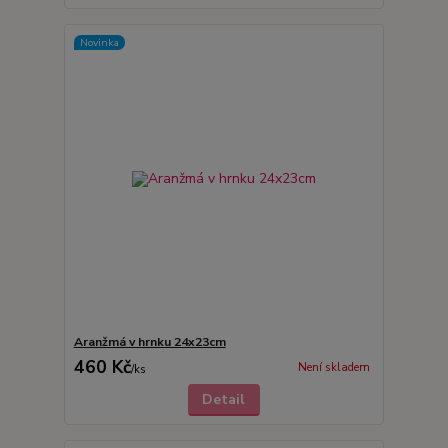
Novinka
Aranžmá v hrnku 24x23cm
460 Kč
Není skladem
/
ks
Detail