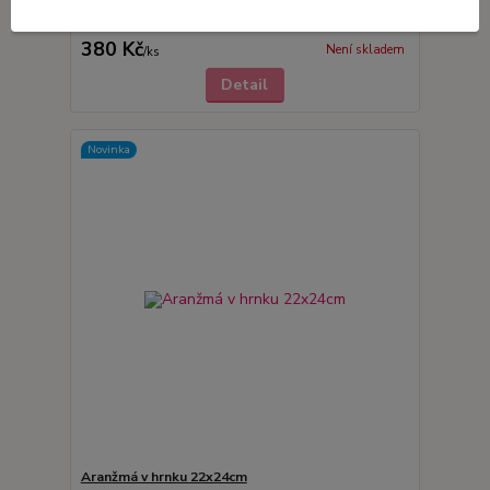
Aranžmá v hrnku 22x24cm
380 Kč
Není skladem
/
ks
Detail
Novinka
Aranžmá v hrnku 22x24cm