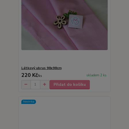
Látkový ubrus 98x98cm
220 Kč
skladem 2 ks
/
ks
Přidat do košíku
Novinka