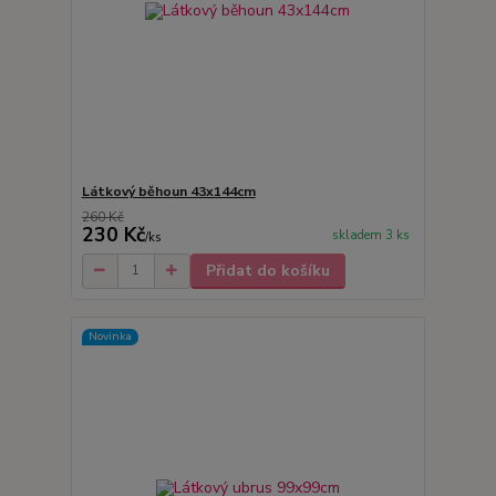
Látkový běhoun 43x144cm
260 Kč
230 Kč
skladem 3 ks
/
ks
Přidat do košíku
Novinka