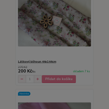
Látkový běhoun 44x144cm
270 Kč
200 Kč
skladem 7 ks
/
ks
Přidat do košíku
Novinka