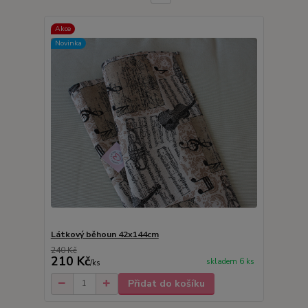
Akce
Novinka
Látkový běhoun 42x144cm
240 Kč
210 Kč
skladem 6 ks
/
ks
Přidat do košíku