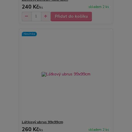
240 Kč
skladem 2 ks
/
ks
Přidat do košíku
Novinka
Látkový ubrus 99x99cm
260 Kč
skladem 2 ks
/
ks