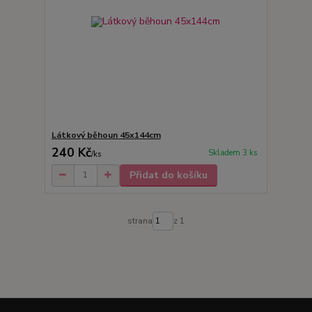
Látkový běhoun 45x144cm
240 Kč
Skladem 3 ks
/
ks
Přidat do košíku
strana
z 1