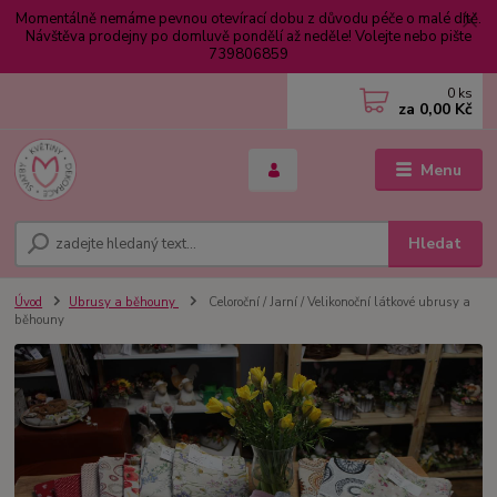
Momentálně nemáme pevnou otevírací dobu z důvodu péče o malé dítě.
Návštěva prodejny po domluvě pondělí až neděle! Volejte nebo pište
739806859
0
ks
za
0,00 Kč
Menu
Hledat
Úvod
Ubrusy a běhouny
Celoroční / Jarní / Velikonoční látkové ubrusy a
běhouny