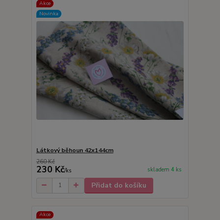
Akce
Novinka
Látkový běhoun 42x144cm
260 Kč
230 Kč
skladem 4 ks
/
ks
Přidat do košíku
Akce