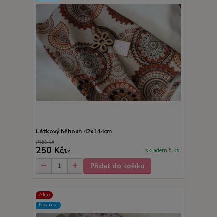
Látkový běhoun 42x144cm
280 Kč
250 Kč
skladem 5 ks
/
ks
Přidat do košíku
Akce
Novinka