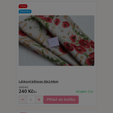
Akce
Novinka
Látkový běhoun 42x144cm
260 Kč
240 Kč
skladem 2 ks
/
ks
Přidat do košíku