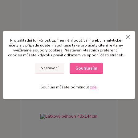
Látkový běhoun 42x128cm
Pro základní funkčnost, zpříjemnění používání webu, analytické
210 Kč
účely a v případě udělení souhlasu také pro účely cílení reklamy
skladem 1 ks
/
ks
využíváme soubory cookies. Nastavení vlastních preferencí
cookies můžete kdykoli upravit odkazem ve spodní části stránek.
Přidat do košíku
Souhlasím
Nastavení
Novinka
Souhlas můžete odmítnout
zde
.