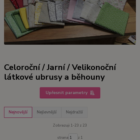
Celoroční / Jarní / Velikonoční
látkové ubrusy a běhouny
Upřesnit parametry
Nejnovější
Nejlevnější
Nejdražší
Zobrazuji 1-23 z 23
strana
z 1