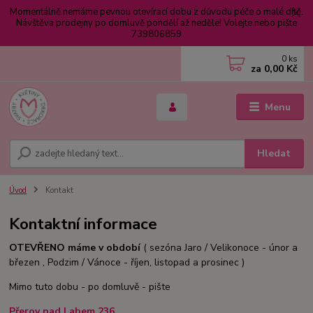
Momentálně nemáme pevnou otevírací dobu z důvodu péče o malé dítě.
Návštěva prodejny po domluvě pondělí až neděle! Volejte nebo pište
739806859
0
ks
za
0,00 Kč
Menu
Hledat
Úvod
Kontakt
Kontaktní informace
OTEVŘENO máme v období
( sezóna Jaro / Velikonoce - únor a
březen , Podzim / Vánoce - říjen, listopad a prosinec )
Mimo tuto dobu - po domluvě - pište
Přerov nad Labem 236