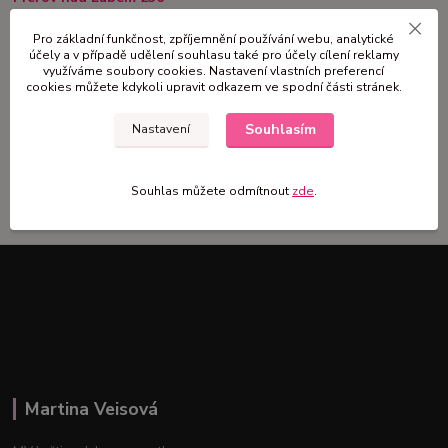
28916 Přerov nad Labem
Pro základní funkčnost, zpříjemnění používání webu, analytické
účely a v případě udělení souhlasu také pro účely cílení reklamy
okres Nymburk /
Středočeský kraj
využíváme soubory cookies. Nastavení vlastních preferencí
cookies můžete kdykoli upravit odkazem ve spodní části stránek.
e-mail:
mv.vence@seznam.cz
Souhlasím
Nastavení
Tel. 739806859
IČ: 62997629
Souhlas můžete odmítnout
zde
.
Martina Veisová