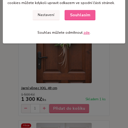
Akce
cookies můžete kdykoli upravit odkazem ve spodní části stránek.
Souhlasím
Nastavení
Souhlas můžete odmítnout
zde
.
Jarní věnec XXL 49 cm
1 500 Kč
1 300 Kč
Skladem 1 ks
/
ks
Přidat do košíku
Akce