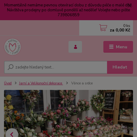
Momentálně nemáme pevnou otevírací dobu z důvodu péče o malé dítě.
Návštěva prodejny po domluvě pondělí až neděle! Volejte nebo pište
739806859
0
ks
za
0,00 Kč
Menu
Hledat
Úvod
Jarní a Velikonoční dekorace
Věnce a srdce