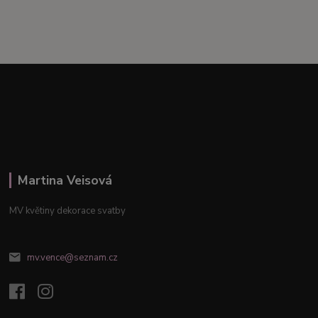
Martina Veisová
MV květiny dekorace svatby
mv.vence@seznam.cz