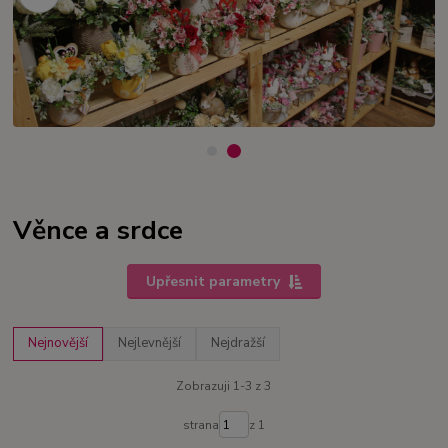
Věnce a srdce
Upřesnit parametry
Nejnovější
Nejlevnější
Nejdražší
Zobrazuji 1-3 z 3
strana
z 1