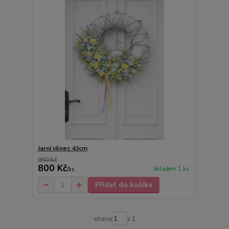
Jarní věnec 43cm
950 Kč
800 Kč
Skladem 1 ks
/
ks
Přidat do košíku
strana
z 1