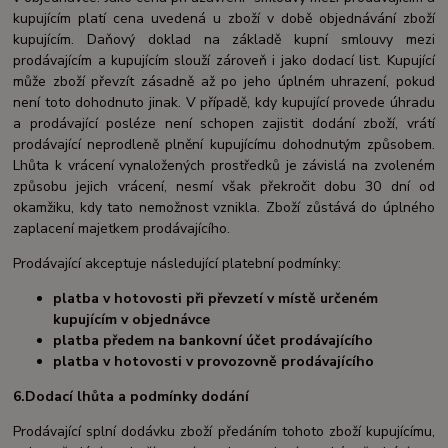
kupujícím platí cena uvedená u zboží v době objednávání zboží
kupujícím. Daňový doklad na základě kupní smlouvy mezi
prodávajícím a kupujícím slouží zároveň i jako dodací list. Kupující
může zboží převzít zásadně až po jeho úplném uhrazení, pokud
není toto dohodnuto jinak. V případě, kdy kupující provede úhradu
a prodávající posléze není schopen zajistit dodání zboží, vrátí
prodávající neprodleně plnění kupujícímu dohodnutým způsobem.
Lhůta k vrácení vynaložených prostředků je závislá na zvoleném
způsobu jejich vrácení, nesmí však překročit dobu 30 dní od
okamžiku, kdy tato nemožnost vznikla. Zboží zůstává do úplného
zaplacení majetkem prodávajícího.
Prodávající akceptuje následující platební podmínky:
platba v hotovosti při převzetí v místě určeném
kupujícím v objednávce
platba předem na bankovní účet prodávajícího
platba v hotovosti v provozovně prodávajícího
6.Dodací lhůta a podmínky dodání
Prodávající splní dodávku zboží předáním tohoto zboží kupujícímu,