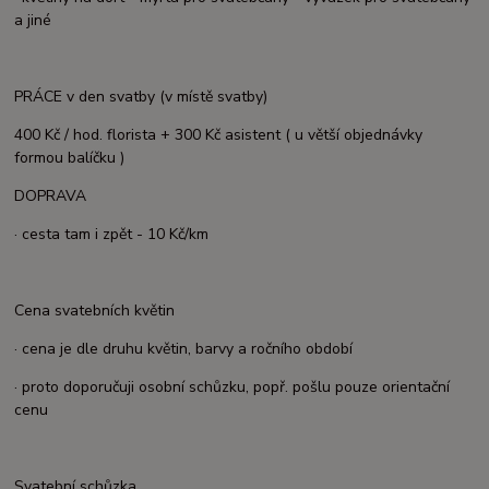
a jiné
PRÁCE v den svatby (v místě svatby)
400 Kč / hod. florista + 300 Kč asistent ( u větší objednávky
formou balíčku )
DOPRAVA
· cesta tam i zpět - 10 Kč/km
Cena svatebních květin
· cena je dle druhu květin, barvy a ročního období
· proto doporučuji osobní schůzku, popř. pošlu pouze orientační
cenu
Svatební schůzka