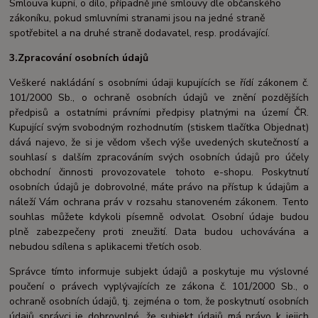
Smlouva kupní, o dílo, případně jiné smlouvy dle občanského
zákoníku, pokud smluvními stranami jsou na jedné straně
spotřebitel a na druhé straně dodavatel, resp. prodávající.
3.Zpracování osobních údajů
Veškeré nakládání s osobními údaji kupujících se řídí zákonem č.
101/2000 Sb., o ochraně osobních údajů ve znění pozdějších
předpisů a ostatními právními předpisy platnými na území ČR.
Kupující svým svobodným rozhodnutím (stiskem tlačítka Objednat)
dává najevo, že si je vědom všech výše uvedených skutečností a
souhlasí s dalším zpracováním svých osobních údajů pro účely
obchodní činnosti provozovatele tohoto e-shopu. Poskytnutí
osobních údajů je dobrovolné, máte právo na přístup k údajům a
náleží Vám ochrana práv v rozsahu stanoveném zákonem. Tento
souhlas můžete kdykoli písemně odvolat. Osobní údaje budou
plně zabezpečeny proti zneužití. Data budou uchovávána a
nebudou sdílena s aplikacemi třetích osob.
Správce tímto informuje subjekt údajů a poskytuje mu výslovné
poučení o právech vyplývajících ze zákona č. 101/2000 Sb., o
ochraně osobních údajů, tj. zejména o tom, že poskytnutí osobních
údajů správci je dobrovolné, že subjekt údajů má právo k jejich