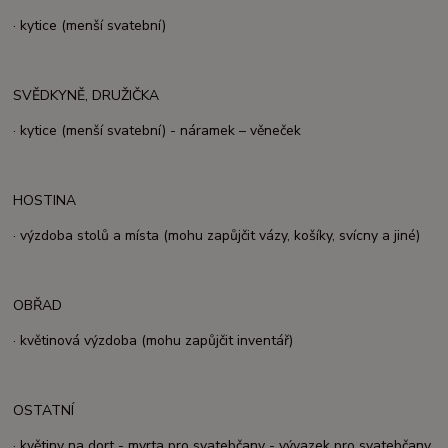
· kytice (menší svatební)
SVĚDKYNĚ, DRUŽIČKA
· kytice (menší svatební) - náramek – věneček
HOSTINA
· výzdoba stolů a místa (mohu zapůjčit vázy, košíky, svícny a jiné)
OBŘAD
· květinová výzdoba (mohu zapůjčit inventář)
OSTATNÍ
· květiny na dort - myrta pro svatebčany - vývazek pro svatebčany