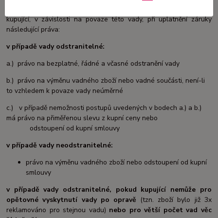
V případě, že se v průběhu záruční doby vyskytne vada, má
kupující, v závislosti na povaze této vady, při uplatnění záruky
následující práva:
v případě vady odstranitelné:
a.) právo na bezplatné, řádné a včasné odstranění vady
b.) právo na výměnu vadného zboží nebo vadné součásti, není-li
to vzhledem k povaze vady neúměrné
c.) v případě nemožnosti postupů uvedených v bodech a.) a b.)
má právo na přiměřenou slevu z kupní ceny nebo
odstoupení od kupní smlouvy
v případě vady neodstranitelné:
právo na výměnu vadného zboží nebo odstoupení od kupní
smlouvy
v případě vady odstranitelné, pokud kupující nemůže pro
opětovné vyskytnutí vady po opravě
(tzn. zboží bylo již 3x
reklamováno pro stejnou vadu)
nebo pro větší počet vad věc