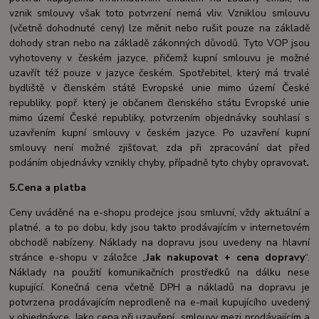
vznik smlouvy však toto potvrzení nemá vliv. Vzniklou smlouvu
(včetně dohodnuté ceny) lze měnit nebo rušit pouze na základě
dohody stran nebo na základě zákonných důvodů. Tyto VOP jsou
vyhotoveny v českém jazyce, přičemž kupní smlouvu je možné
uzavřít též pouze v jazyce českém. Spotřebitel, který má trvalé
bydliště v členském státě Evropské unie mimo území České
republiky, popř. který je občanem členského státu Evropské unie
mimo území České republiky, potvrzením objednávky souhlasí s
uzavřením kupní smlouvy v českém jazyce. Po uzavření kupní
smlouvy není možné zjišťovat, zda při zpracování dat před
podáním objednávky vznikly chyby, případně tyto chyby opravovat
.
5.Cena a platba
Ceny uváděné na e-shopu prodejce jsou smluvní, vždy aktuální a
platné, a to po dobu, kdy jsou takto prodávajícím v internetovém
obchodě nabízeny. Náklady na dopravu jsou uvedeny na hlavní
stránce e-shopu v záložce „
Jak nakupovat + cena dopravy
“.
Náklady na použití komunikačních prostředků na dálku nese
kupující. Konečná cena včetně DPH a nákladů na dopravu je
potvrzena prodávajícím neprodleně na e-mail kupujícího uvedený
v objednávce. Jako cena při uzavření smlouvy mezi prodávajícím a