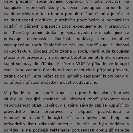
nebo předáním zboží prvnímu dopravci, tím také přechází na
kupujícího nebezpečí škody na věci. Dostupnost produktu je
uvedena vždy v detailu tohoto produktu. Dodací lhůta je závislá
na dostupnosti produktu, platebních podmínkách a podmínkách
dodání. V běžných případech zboží expedujeme do 7 pracovních
dní. Konečný termín dodání je vždy uveden v emailu, jímž se
potvrzuje objednávka. Součástí dodávky není instalace
zakoupeného zboží. Společně se zásilkou obdrží kupující daňový
doklad/fakturu. Dodací lhůta začíná u zboží, které bude kupujícím
placeno při převzetí, tj. na dobírku, běžet dnem platného uzavření
kupní smlouvy dle článku IV. těchto VOP. V případě, že kupující
zvolil jinou variantu úhrady než zaplacení zboží při jeho převzetí,
začíná dodací lhůta běžet až od úplného zaplacení kupní ceny, tj.
od připsání příslušné částky na účet prodávajícího.
V případě zaslání zboží kupujícímu prostřednictvím přepravní
služby je kupující povinen při převzetí zboží překontrolovat
neporušenost obalu. Jakékoliv zjištěné závady zapíše kupující do
průvodního listu přepravce, v případě pochybností o
neporušenosti zboží kupující zásilku nepřevezme. Podpisem
průvodního listu zákazník stvrzuje, že zásilka byla dodána v
pořádku a na pozdější reklamace porušenosti obalu již nebude