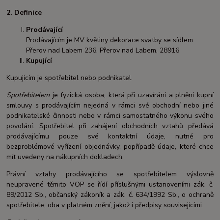
2. Definice
Prodávající
Prodávajícím je MV květiny dekorace svatby se sídlem
Přerov nad Labem 236, Přerov nad Labem, 28916
Kupující
Kupujícím je spotřebitel nebo podnikatel.
Spotřebitelem
je fyzická osoba, která při uzavírání a plnění kupní
smlouvy s prodávajícím nejedná v rámci své obchodní nebo jiné
podnikatelské činnosti nebo v rámci samostatného výkonu svého
povolání. Spotřebitel při zahájení obchodních vztahů předává
prodávajícímu pouze své kontaktní údaje, nutné pro
bezproblémové vyřízení objednávky, popřípadě údaje, které chce
mít uvedeny na nákupních dokladech.
Právní vztahy prodávajícího se spotřebitelem výslovně
neupravené těmito VOP se řídí příslušnými ustanoveními zák. č.
89/2012 Sb., občanský zákoník a zák. č. 634/1992 Sb., o ochraně
spotřebitele, oba v platném znění, jakož i předpisy souvisejícími.