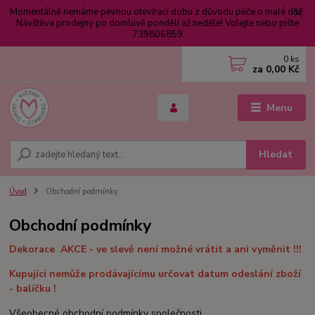
Momentálně nemáme pevnou otevírací dobu z důvodu péče o malé dítě.
Návštěva prodejny po domluvě pondělí až neděle! Volejte nebo pište
739806859
0
ks
za
0,00 Kč
Menu
Hledat
Úvod
Obchodní podmínky
Obchodní podmínky
Dekorace AKCE - ve slevě není možné vrátit a ani vyměnit !!!
Kupující nemůže prodávajícímu určovat datum odeslání zboží
- balíčku !
Všeobecné obchodní podmínky společnosti