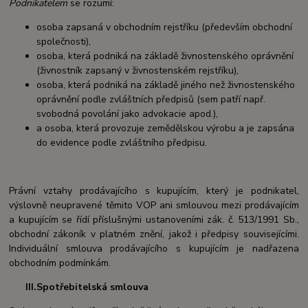
Podnikatelem
se rozumí:
osoba zapsaná v obchodním rejstříku (především obchodní
společnosti),
osoba, která podniká na základě živnostenského oprávnění
(živnostník zapsaný v živnostenském rejstříku),
osoba, která podniká na základě jiného než živnostenského
oprávnění podle zvláštních předpisů (sem patří např.
svobodná povolání jako advokacie apod.),
a osoba, která provozuje zemědělskou výrobu a je zapsána
do evidence podle zvláštního předpisu.
Právní vztahy prodávajícího s kupujícím, který je podnikatel,
výslovně neupravené těmito VOP ani smlouvou mezi prodávajícím
a kupujícím se řídí příslušnými ustanoveními zák. č. 513/1991 Sb.,
obchodní zákoník v platném znění, jakož i předpisy souvisejícími.
Individuální smlouva prodávajícího s kupujícím je nadřazena
obchodním podmínkám.
III.Spotřebitelská smlouva