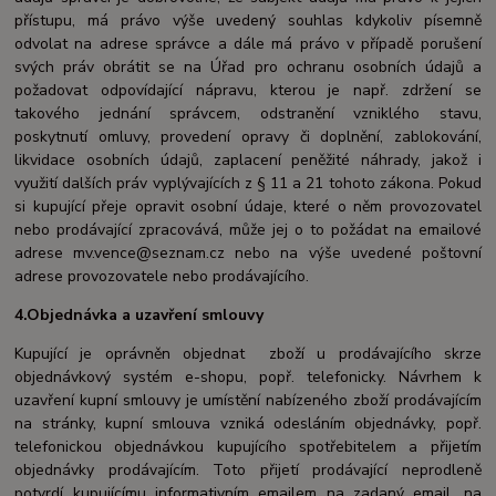
přístupu, má právo výše uvedený souhlas kdykoliv písemně
odvolat na adrese správce a dále má právo v případě porušení
svých práv obrátit se na Úřad pro ochranu osobních údajů a
požadovat odpovídající nápravu, kterou je např. zdržení se
takového jednání správcem, odstranění vzniklého stavu,
poskytnutí omluvy, provedení opravy či doplnění, zablokování,
likvidace osobních údajů, zaplacení peněžité náhrady, jakož i
využití dalších práv vyplývajících z § 11 a 21 tohoto zákona. Pokud
si kupující přeje opravit osobní údaje, které o něm provozovatel
nebo prodávající zpracovává, může jej o to požádat na emailové
adrese mv.vence@seznam.cz nebo na výše uvedené poštovní
adrese provozovatele nebo prodávajícího.
4.Objednávka a uzavření smlouvy
Kupující je oprávněn objednat zboží u prodávajícího skrze
objednávkový systém e-shopu, popř. telefonicky. Návrhem k
uzavření kupní smlouvy je umístění nabízeného zboží prodávajícím
na stránky, kupní smlouva vzniká odesláním objednávky, popř.
telefonickou objednávkou kupujícího spotřebitelem a přijetím
objednávky prodávajícím. Toto přijetí prodávající neprodleně
potvrdí kupujícímu informativním emailem na zadaný email, na