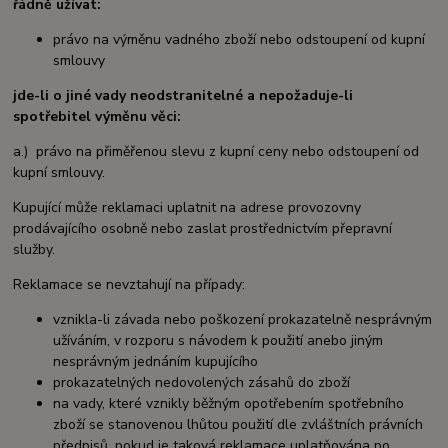
řádně užívat:
právo na výměnu vadného zboží nebo odstoupení od kupní
smlouvy
jde-li o jiné vady neodstranitelné a nepožaduje-li
spotřebitel výměnu věci:
a.) právo na přiměřenou slevu z kupní ceny nebo odstoupení od
kupní smlouvy.
Kupující může reklamaci uplatnit na adrese provozovny
prodávajícího osobně nebo zaslat prostřednictvím přepravní
služby.
Reklamace se nevztahují na případy:
vznikla-li závada nebo poškození prokazatelně nesprávným
užíváním, v rozporu s návodem k použití anebo jiným
nesprávným jednáním kupujícího
prokazatelných nedovolených zásahů do zboží
na vady, které vznikly běžným opotřebením spotřebního
zboží se stanovenou lhůtou použití dle zvláštních právních
předpisů, pokud je taková reklamace uplatňována po