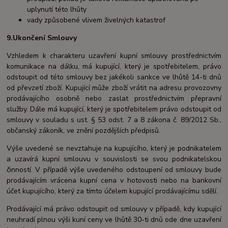
uplynutí této lhůty
vady způsobené vlivem živelných katastrof
9.Ukončení Smlouvy
Vzhledem k charakteru uzavření kupní smlouvy prostřednictvím
komunikace na dálku, má kupující, který je spotřebitelem, právo
odstoupit od této smlouvy bez jakékoli sankce ve lhůtě 14-ti dnů
od převzetí zboží. Kupující může zboží vrátit na adresu provozovny
prodávajícího osobně nebo zaslat prostřednictvím přepravní
služby. Dále má kupující, který je spotřebitelem právo odstoupit od
smlouvy v souladu s ust. § 53 odst. 7 a 8 zákona č. 89/2012 Sb.,
občanský zákoník, ve znění pozdějších předpisů.
Výše uvedené se nevztahuje na kupujícího, který je podnikatelem
a uzavírá kupní smlouvu v souvislosti se svou podnikatelskou
činností. V případě výše uvedeného odstoupení od smlouvy bude
prodávajícím vrácena kupní cena v hotovosti nebo na bankovní
účet kupujícího, který za tímto účelem kupující prodávajícímu sdělí.
Prodávající má právo odstoupit od smlouvy v případě, kdy kupující
neuhradí plnou výši kuní ceny ve lhůtě 30-ti dnů ode dne uzavření