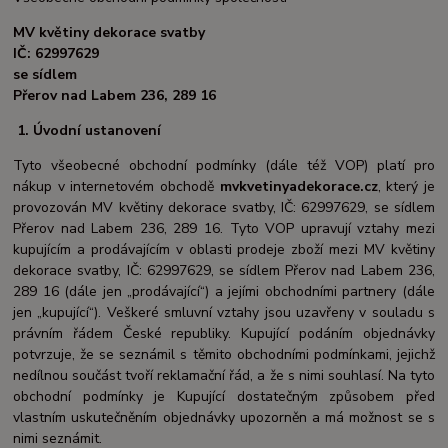
MV květiny dekorace svatby
IČ: 62997629
se sídlem
Přerov nad Labem 236, 289 16
1.
Úvodní ustanovení
Tyto všeobecné obchodní podmínky (dále též VOP) platí pro
nákup v internetovém obchodě
mvkvetinyadekorace.cz
, který je
provozován MV květiny dekorace svatby, IČ: 62997629, se sídlem
Přerov nad Labem 236, 289 16. Tyto VOP upravují vztahy mezi
kupujícím a prodávajícím v oblasti prodeje zboží mezi MV květiny
dekorace svatby, IČ: 62997629, se sídlem Přerov nad Labem 236,
289 16 (dále jen „prodávající“) a jejími obchodními partnery (dále
jen „kupující“). Veškeré smluvní vztahy jsou uzavřeny v souladu s
právním řádem České republiky. Kupující podáním objednávky
potvrzuje, že se seznámil s těmito obchodními podmínkami, jejichž
nedílnou součást tvoří reklamační řád, a že s nimi souhlasí. Na tyto
obchodní podmínky je Kupující dostatečným způsobem před
vlastním uskutečněním objednávky upozorněn a má možnost se s
nimi seznámit.