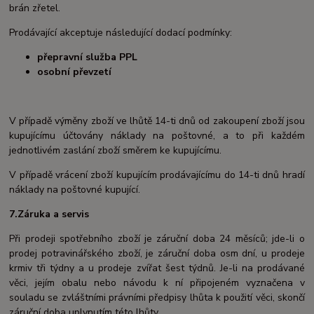
brán zřetel.
Prodávající akceptuje následující dodací podmínky:
přepravní služba PPL
osobní převzetí
V případě výměny zboží ve lhůtě 14-ti dnů od zakoupení zboží jsou
kupujícímu účtovány náklady na poštovné, a to při každém
jednotlivém zaslání zboží směrem ke kupujícímu.
V případě vrácení zboží kupujícím prodávajícímu do 14-ti dnů hradí
náklady na poštovné kupující.
7.Záruka a servis
Při prodeji spotřebního zboží je záruční doba 24 měsíců; jde-li o
prodej potravinářského zboží, je záruční doba osm dní, u prodeje
krmiv tři týdny a u prodeje zvířat šest týdnů. Je-li na prodávané
věci, jejím obalu nebo návodu k ní připojeném vyznačena v
souladu se zvláštními právními předpisy lhůta k použití věci, skončí
záruční doba uplynutím této lhůty.