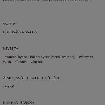
SVATBY
OBJEDNÁVKA SVATBY
NEVĚSTA
· svatební kytice - házení kytice (menší svatební) - květiny do
vlasů – hřebínek - věneček
ŽENICH, SVĚDEK, TATÍNEK, DĚDEČEK
· korsáž
MAMINKA , BABIČKA