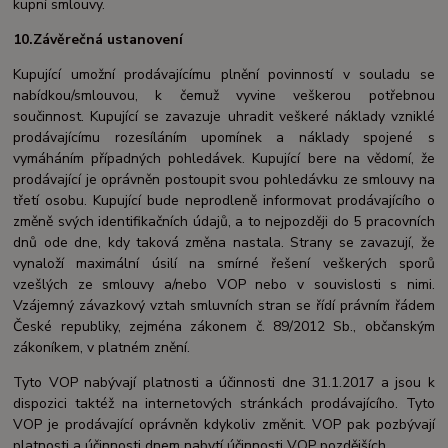
kupní smlouvy.
10.Závěrečná ustanovení
Kupující umožní prodávajícímu plnění povinností v souladu se
nabídkou/smlouvou, k čemuž vyvine veškerou potřebnou
součinnost. Kupující se zavazuje uhradit veškeré náklady vzniklé
prodávajícímu rozesíláním upomínek a náklady spojené s
vymáháním případných pohledávek. Kupující bere na vědomí, že
prodávající je oprávněn postoupit svou pohledávku ze smlouvy na
třetí osobu. Kupující bude neprodleně informovat prodávajícího o
změně svých identifikačních údajů, a to nejpozději do 5 pracovních
dnů ode dne, kdy taková změna nastala. Strany se zavazují, že
vynaloží maximální úsilí na smírné řešení veškerých sporů
vzešlých ze smlouvy a/nebo VOP nebo v souvislosti s nimi.
Vzájemný závazkový vztah smluvních stran se řídí právním řádem
České republiky, zejména zákonem č. 89/2012 Sb., občanským
zákoníkem, v platném znění.
Tyto VOP nabývají platnosti a účinnosti dne 31.1.2017 a jsou k
dispozici taktéž na internetových stránkách prodávajícího. Tyto
VOP je prodávající oprávněn kdykoliv změnit. VOP pak pozbývají
platnosti a účinnosti dnem nabytí účinnosti VOP pozdějších.