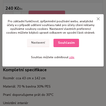
240 Kč
/
ks
Přidat do košíku
Pro základní funkčnost, zpříjemnění používání webu, analytické
účely a v případě udělení souhlasu také pro účely cílení reklamy
využíváme soubory cookies. Nastavení vlastních preferencí
Číslo produktu:
JK31
cookies můžete kdykoli upravit odkazem ve spodní části stránek.
Souhlasím
Nastavení
Kompletní specifikace
Komentáře
0
Souhlas můžete odmítnout
zde
.
Kompletní specifikace
Rozměr: cca 43 cm x 142 cm
Materiál: 70 % bavlna 30% PES
Praní: doporučujeme prát do 30°C
Umístění: interiér