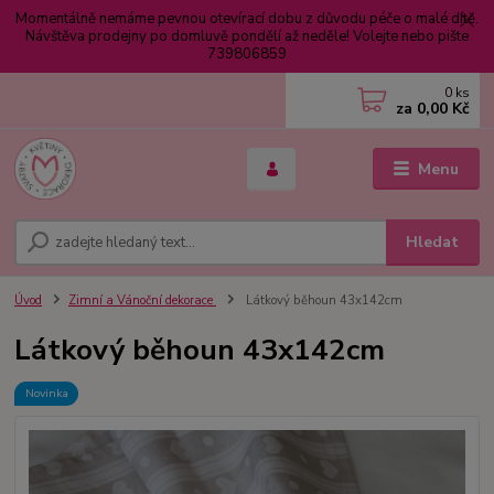
Momentálně nemáme pevnou otevírací dobu z důvodu péče o malé dítě.
Návštěva prodejny po domluvě pondělí až neděle! Volejte nebo pište
739806859
0
ks
za
0,00 Kč
Menu
Hledat
Úvod
Zimní a Vánoční dekorace
Látkový běhoun 43x142cm
Látkový běhoun 43x142cm
Novinka