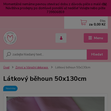
Momentálně nemáme pevnou otevírací dobu z důvodu péče o malé dítě.
Návštěva prodejny po domluvě pondělí až neděle! Volejte nebo pište
739806859
0
ks
za
0,00 Kč
Menu
Hledat
Úvod
Zimní a Vánoční dekorace
Látkový běhoun 50x130cm
Látkový běhoun 50x130cm
Novinka