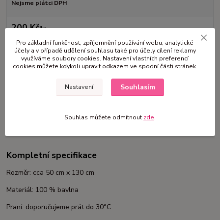
Nejsme plátci DPH
200 Kč
/
ks
Přidat do košíku
Pro základní funkčnost, zpříjemnění používání webu, analytické
účely a v případě udělení souhlasu také pro účely cílení reklamy
využíváme soubory cookies. Nastavení vlastních preferencí
cookies můžete kdykoli upravit odkazem ve spodní části stránek.
Číslo produktu:
JK32
Souhlasím
Nastavení
Kompletní specifikace
Souhlas můžete odmítnout
zde
.
Komentáře
0
Kompletní specifikace
Rozměr: cca 50 cm x 130 cm
Materiál: 100 % bavlna
Praní: doporučujeme prát do 30°C