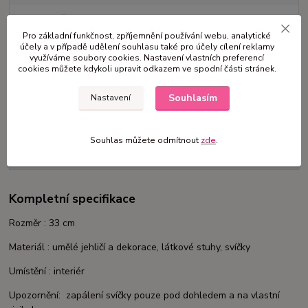
1 400 Kč
/
ks
Pro základní funkčnost, zpříjemnění používání webu, analytické
Přidat do košíku
účely a v případě udělení souhlasu také pro účely cílení reklamy
využíváme soubory cookies. Nastavení vlastních preferencí
cookies můžete kdykoli upravit odkazem ve spodní části stránek.
Číslo produktu:
S6
Souhlasím
Nastavení
Kompletní specifikace
Souhlas můžete odmítnout
zde
.
Komentáře
0
Kompletní specifikace
Rozměr : 33 cm
Materiál : umělé jehličí a dekorace, látkové stuhy, svíčky
Umístění : interiér
Upozornění: zapálení svíčky pouze pod dohledem a na vlastní