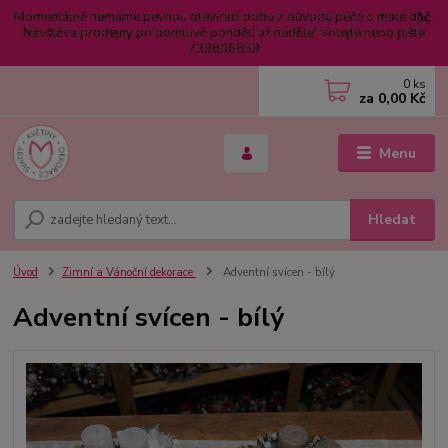
Momentálně nemáme pevnou otevírací dobu z důvodu péče o malé dítě.
Návštěva prodejny po domluvě pondělí až neděle! Volejte nebo pište
739806859
0
ks
za
0,00 Kč
Menu
Hledat
Úvod
Zimní a Vánoční dekorace
Adventní svícen - bílý
Adventní svícen - bílý