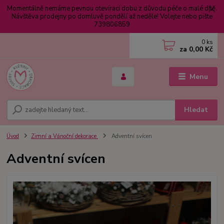
Momentálně nemáme pevnou otevírací dobu z důvodu péče o malé dítě.
Návštěva prodejny po domluvě pondělí až neděle! Volejte nebo pište
739806859
0
ks
za
0,00 Kč
Menu
Hledat
Úvod
Zimní a Vánoční dekorace
Adventní svícen
Adventní svícen