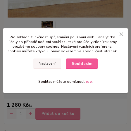
Pro základní funkčnost, zpříjemnění používání webu, analytické
účely a v případě udělení souhlasu také pro účely cílení reklamy
využíváme soubory cookies. Nastavení vlastních preferencí
Rozměr : 35 cm Materiál : umělé jehličí a dekorace, látkové stuhy, svíčky
cookies můžete kdykoli upravit odkazem ve spodní části stránek.
Umístění : interiér Upozornění: zapálení svíčky pouze pod dohledem a
na vlastní riziko!
celý popis
Souhlasím
Nastavení
Dostupnost
Skladem 1 ks
Souhlas můžete odmítnout
zde
.
Nejsme plátci DPH
1 260 Kč
/
ks
Přidat do košíku