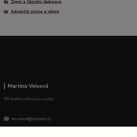
Zimní a Vánoční dekorace
Adventní svícny a věnce
Martina Veisová
MV květiny dekorace svatby
mv.vence@seznam.cz