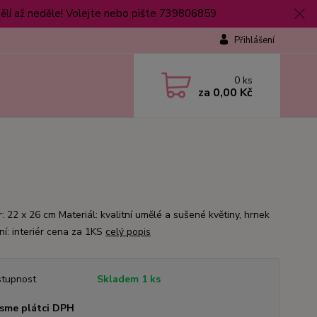
lí až neděle! Volejte nebo pište 739806859
Přihlášení
0
ks
za
0,00 Kč
: 22 x 26 cm Materiál: kvalitní umělé a sušené květiny, hrnek
ní: interiér cena za 1KS
celý popis
tupnost
Skladem 1 ks
sme plátci DPH