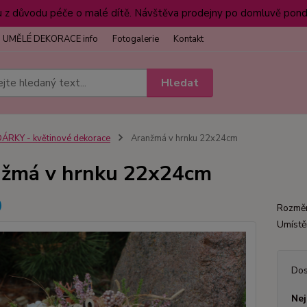
 důvodu péče o malé dítě. Návštěva prodejny po domluvě pondě
UMĚLÉ DEKORACE info
Fotogalerie
Kontakt
Hledat
ÁRKY - květinové dekorace
Aranžmá v hrnku 22x24cm
žmá v hrnku 22x24cm
Rozměr
Umístě
Dos
Nej