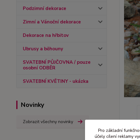
Podzimní dekorace
Zimní a Vánoční dekorace
Dekorace na hřbitov
Ubrusy a běhouny
SVATEBNÍ PŮJČOVNA / pouze
osobní ODBĚR
SVATEBNÍ KVĚTINY - ukázka
Novinky
Zobrazit všechny novinky
Pro základní funkčnos
účely cílení reklamy v