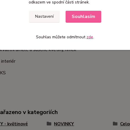
odkazem ve spodní části stránek.
etní specifikace
Souhlasím
Nastavení
tní specifikace
Souhlas můžete odmítnout
zde
.
22 x 26 cm
 kvalitní umělé a sušené květiny, hrnek
 interiér
1KS
zařazeno v kategoriích
 - květinové
NOVINKY
Celo