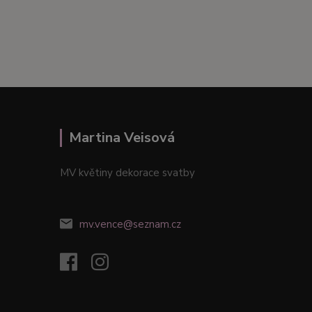
Martina Veisová
MV květiny dekorace svatby
mv.vence@seznam.cz