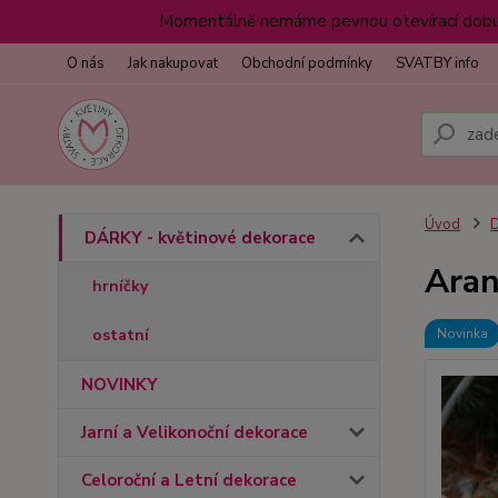
Momentálně nemáme pevnou otevírací dobu z
O nás
Jak nakupovat
Obchodní podmínky
SVATBY info
Úvod
D
DÁRKY - květinové dekorace
Aran
hrníčky
ostatní
Novinka
NOVINKY
Jarní a Velikonoční dekorace
Celoroční a Letní dekorace