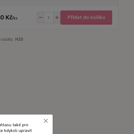
0 Kč
Přidat do košíku
/
ks
roduktu:
H20
uhlasu také pro
e kdykoli upravit