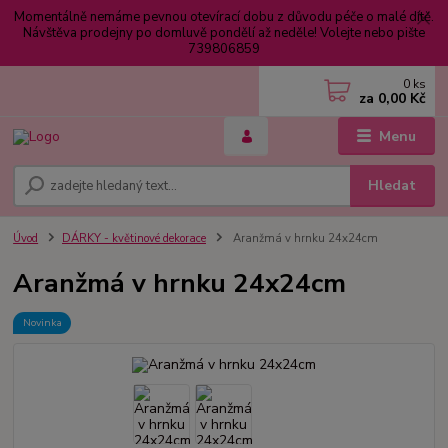
Momentálně nemáme pevnou otevírací dobu z důvodu péče o malé dítě.
Návštěva prodejny po domluvě pondělí až neděle! Volejte nebo pište
739806859
0
ks
za
0,00 Kč
Menu
Hledat
Úvod
DÁRKY - květinové dekorace
Aranžmá v hrnku 24x24cm
Aranžmá v hrnku 24x24cm
Novinka