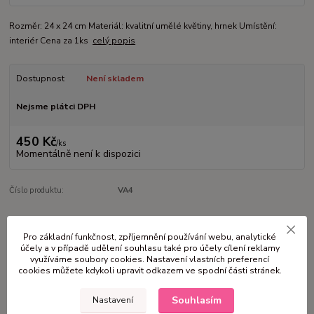
Rozměr: 24 x 24 cm Materiál: kvalitní umělé květiny, hrnek Umístění:
interiér Cena za 1ks
celý popis
Dostupnost
Není skladem
Nejsme plátci DPH
450 Kč
/
ks
Momentálně není k dispozici
Číslo produktu:
VA4
Kompletní specifikace
Pro základní funkčnost, zpříjemnění používání webu, analytické
účely a v případě udělení souhlasu také pro účely cílení reklamy
využíváme soubory cookies. Nastavení vlastních preferencí
Komentáře
0
cookies můžete kdykoli upravit odkazem ve spodní části stránek.
Souhlasím
Nastavení
Kompletní specifikace