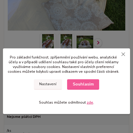
Pro základní funkčnost, zpříjemnění používání webu, analytické
účely a v případě udělení souhlasu také pro účely cílení reklamy
Vhodné na svatbu, oslavu, rozlučku se svobodou a jiné. Rozměr stolu
využíváme soubory cookies. Nastavení vlastních preferencí
vel S - 120 cm M - 180 cm L -3 m Lze připravit i v jiném barevném
cookies můžete kdykoli upravit odkazem ve spodní části stránek.
provedení nebo sestavení (inventář nezahrnuje sklenice, talíře, příbory)
Všem ostatní na domluvě, včetně montáže V případě zájmu prosím o
Souhlasím
Nastavení
zprávu mv.vence@seznam.cz...
celý popis
Souhlas můžete odmítnout
zde
.
Dostupnost
na dotaz
Nejsme plátci DPH
/
ks