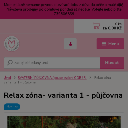
Momentálně nemáme pevnou otevírací dobu z důvodu péče o malé dítě.
Návštěva prodejny po domluvě pondělí až neděle! Volejte nebo pište
739806859
0
ks
za
0,00 Kč
Menu
Hledat
Úvod
SVATEBNÍ PŮJČOVNA / pouze osobní ODBĚR
Relax zóna-
varianta 1 - půjčovna
Relax zóna- varianta 1 - půjčovna
Novinka