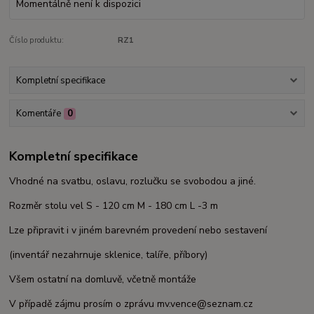
Momentálně není k dispozici
Číslo produktu:
RZ1
Kompletní specifikace
Komentáře
0
Kompletní specifikace
Vhodné na svatbu, oslavu, rozlučku se svobodou a jiné.
Rozměr stolu vel S - 120 cm M - 180 cm L -3 m
Lze připravit i v jiném barevném provedení nebo sestavení
(inventář nezahrnuje sklenice, talíře, příbory)
Všem ostatní na domluvě, včetně montáže
V případě zájmu prosím o zprávu mv.vence@seznam.cz