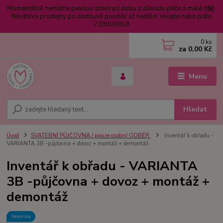
Momentálně nemáme pevnou otevírací dobu z důvodu péče o malé dítě.
Návštěva prodejny po domluvě pondělí až neděle! Volejte nebo pište
739806859
0
ks
za
0,00 Kč
Menu
Hledat
Úvod
SVATEBNÍ PŮJČOVNA / pouze osobní ODBĚR
Inventář k obřadu -
VARIANTA 3B -půjčovna + dovoz + montáž + demontáž
Inventář k obřadu - VARIANTA
3B -půjčovna + dovoz + montáž +
demontáž
Novinka