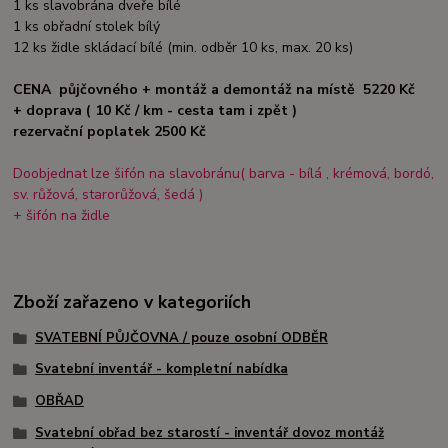
1 ks slavobrána dveře bílé
1 ks obřadní stolek bílý
12 ks židle skládací bílé (min. odběr 10 ks, max. 20 ks)
CENA půjčovného + montáž a demontáž na místě 5220 Kč
+ doprava ( 10 Kč / km - cesta tam i zpět )
rezervační poplatek 2500 Kč
Doobjednat lze šifón na slavobránu( barva - bílá , krémová, bordó,
sv. růžová, starorůžová, šedá )
+ šifón na židle
Zboží zařazeno v kategoriích
SVATEBNÍ PŮJČOVNA / pouze osobní ODBĚR
Svatební inventář - kompletní nabídka
OBŘAD
Svatební obřad bez starostí - inventář dovoz montáž