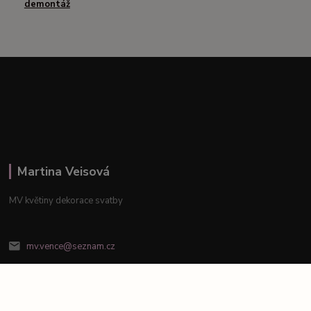
demontáž
Martina Veisová
MV květiny dekorace svatby
mv.vence@seznam.cz