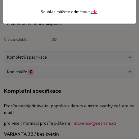
Nejsme plátci DPH
Souhlas můžete odmítnout
zde
.
5 220 Kč
/
ks
Momentálně není k dispozici
Číslo produktu:
3B
Kompletní specifikace
Komentáře
0
Kompletní specifikace
Prosím neobjednávejte, poptávku datum a místo svatby zašlete na
mail !
pro více informací prosím pište na
mv.vence@seznam.cz
VARIANTA 3B / bez květin