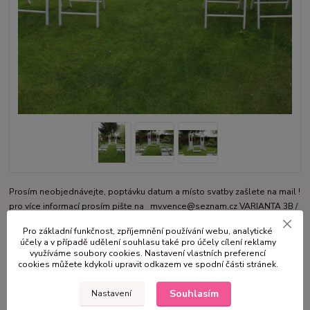
Prosím neobjednávejte, poptávku datum a místo svatby zašlete na mail !
pro více informací prosím pište na mv.vence@seznam.cz VARIANTA 3B /
bez květin 1 ks slavobrána dveře bílé 1 ks obřadní stolek bílý 12 ks židle
Pro základní funkčnost, zpříjemnění používání webu, analytické
skládací bílé (min. odběr 10 ks, max. 20 ks) CENA půjčovného + montáž
účely a v případě udělení souhlasu také pro účely cílení reklamy
a demo...
celý popis
využíváme soubory cookies. Nastavení vlastních preferencí
cookies můžete kdykoli upravit odkazem ve spodní části stránek.
Dostupnost
na dotaz
Souhlasím
Nastavení