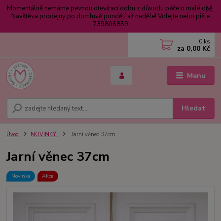
Momentálně nemáme pevnou otevírací dobu z důvodu péče o malé dítě.
Návštěva prodejny po domluvě pondělí až neděle! Volejte nebo pište
739806859
0
ks
za
0,00 Kč
Menu
Hledat
Úvod
NOVINKY
Jarní věnec 37cm
Jarní věnec 37cm
Novinka
Akce