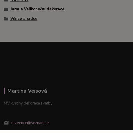
Jarní a Velikonoční dekorace
Věnce a srdce
Martina Veisová
MV květiny dekorace svatby
mv.vence@seznam.cz