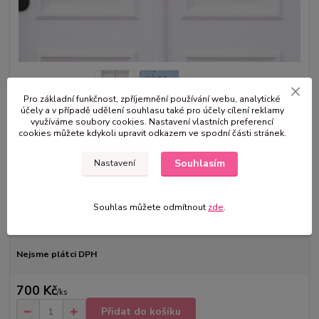
Pro základní funkčnost, zpříjemnění používání webu, analytické
účely a v případě udělení souhlasu také pro účely cílení reklamy
využíváme soubory cookies. Nastavení vlastních preferencí
cookies můžete kdykoli upravit odkazem ve spodní části stránek.
Průměr : 37cm Materiál : kvalitní umělé květiny, látkové stuhy Umístění :
interiér, exteriér
celý popis
Souhlasím
Nastavení
Dostupnost
Skladem 1 ks
Souhlas můžete odmítnout
zde
.
Cena před
800 Kč
slevou
Nejsme plátci DPH
700 Kč
/
ks
Přidat do košíku