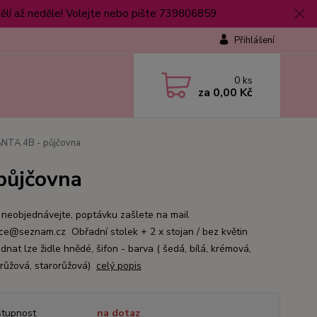
lí až neděle! Volejte nebo pište 739806859
Přihlášení
0
ks
za
0,00 Kč
ANTA 4B - půjčovna
půjčovna
 neobjednávejte, poptávku zašlete na mail
ce@seznam.cz Obřadní stolek + 2 x stojan / bez květin
nat lze židle hnědé, šifon - barva ( šedá, bílá, krémová,
 růžová, starorůžová)
celý popis
tupnost
na dotaz