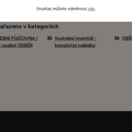
Souhlas můžete odmítnout
zde
.
zařazeno v kategoriích
EBNÍ PŮJČOVNA /
Svatební inventář -
OBŘ
e osobní ODBĚR
kompletní nabídka