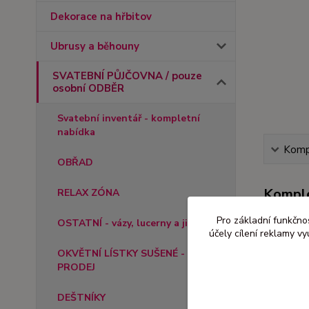
Dekorace na hřbitov
Ubrusy a běhouny
SVATEBNÍ PŮJČOVNA / pouze
osobní ODBĚR
Svatební inventář - kompletní
nabídka
Kompl
OBŘAD
Komple
RELAX ZÓNA
Pro základní funkčnos
Prosím n
OSTATNÍ - vázy, lucerny a jiné
účely cílení reklamy v
Obřadní s
OKVĚTNÍ LÍSTKY SUŠENÉ -
PRODEJ
Doobjedna
DEŠTNÍKY