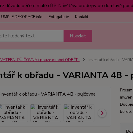
 důvodu péče o malé dítě. Návštěva prodejny po domluvě pondě
UMĚLÉ DEKORACE info
Fotogalerie
Kontakt
Hledat
SVATEBNÍ PŮJČOVNA / pouze osobní ODBĚR
Inventář k obřadu - VARI
ntář k obřadu - VARIANTA 4B - 
Prosím
mv.ven
Doobjed
bordó,
Dos