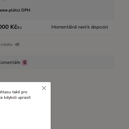
sme plátci DPH
000 Kč
Momentálně není k dispozici
/
ks
roduktu:
4B
Komentáře
0
uhlasu také pro
e kdykoli upravit
žová, starorůžová)