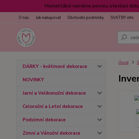
Momentálně nemáme pevnou otevírací dobu z
O nás
Jak nakupovat
Obchodní podmínky
SVATBY info
Úvod
DÁRKY - květinové dekorace
Inve
NOVINKY
Jarní a Velikonoční dekorace
Celoroční a Letní dekorace
Podzimní dekorace
Zimní a Vánoční dekorace