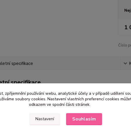
Nej
1 
Číslo p
etní specifikace
tní specifikace
t, zpříjemnění používání webu, analytické účely a v případě udělení so
eobjednávejte, poptávku zašlete na mail
mv.vence@seznam.cz
yužíváme soubory cookies. Nastavení vlastních preferencí cookies můžet
odkazem ve spodní části stránek.
tolek + 2 x stojan / bez květin
t lze židle hnědé, šifon - barva ( šedá, bílá, krémová, bordó, rů
Souhlasím
Nastavení