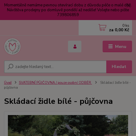
Momentálně nemáme pevnou otevírací dobu z důvodu péče o malé dítě.
Návštěva prodejny po domluvě pondělí až neděle! Volejte nebo pište
739806859
0
ks
za
0,00 Kč
Menu
Hledat
Úvod
SVATEBNÍ PŮJČOVNA / pouze osobní ODBĚR
Skládací židle bílé -
půjčovna
Skládací židle bílé - půjčovna