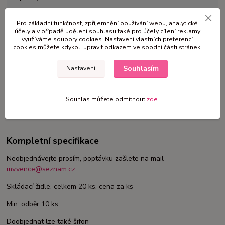
60 Kč
Pro základní funkčnost, zpříjemnění používání webu, analytické
/
ks
Momentálně není k dispozici
účely a v případě udělení souhlasu také pro účely cílení reklamy
využíváme soubory cookies. Nastavení vlastních preferencí
cookies můžete kdykoli upravit odkazem ve spodní části stránek.
Číslo produktu:
ŽB
Souhlasím
Nastavení
Kompletní specifikace
Souhlas můžete odmítnout
zde
.
Komentáře
0
Kompletní specifikace
Neobjednávejte prosím, poptávku zašlete na mail
mv.vence@seznam.cz
Skládací židle, celkem 20 ks, cena za ks
Min. odběr 10 ks
Doobjednat lze také šifon