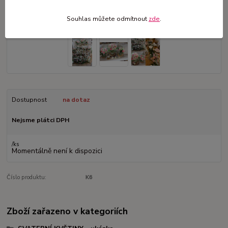
Souhlas můžete odmítnout
zde
.
Dostupnost
na dotaz
Nejsme plátci DPH
/
ks
Momentálně není k dispozici
Číslo produktu:
K6
Zboží zařazeno v kategoriích