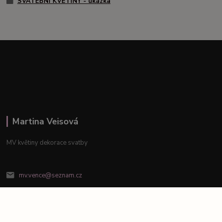
SVATEBNÍ KVĚTINY - ukázka
Martina Veisová
MV květiny dekorace svatby
mv.vence@seznam.cz