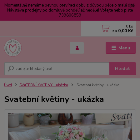
Momentálně nemáme pevnou otevírací dobu z důvodu péče o malé dítě.
Návštěva prodejny po domluvě pondělí až neděle! Volejte nebo pište
739806859
0
ks
za
0,00 Kč
Menu
Hledat
Úvod
SVATEBNÍ KVĚTINY - ukázka
Svatební květiny - ukázka
Svatební květiny - ukázka