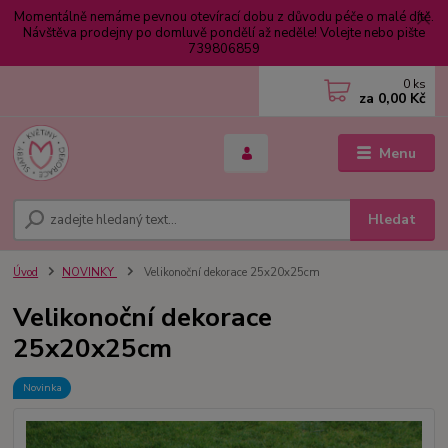
Momentálně nemáme pevnou otevírací dobu z důvodu péče o malé dítě.
Návštěva prodejny po domluvě pondělí až neděle! Volejte nebo pište
739806859
0
ks
za
0,00 Kč
Menu
Hledat
Úvod
NOVINKY
Velikonoční dekorace 25x20x25cm
Velikonoční dekorace
25x20x25cm
Novinka