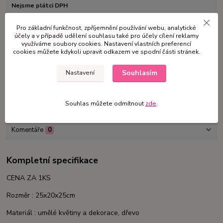
Nejsme plátci DPH
Pro základní funkčnost, zpříjemnění používání webu, analytické
600 Kč
/
ks
účely a v případě udělení souhlasu také pro účely cílení reklamy
využíváme soubory cookies. Nastavení vlastních preferencí
Přidat do košíku
cookies můžete kdykoli upravit odkazem ve spodní části stránek.
Souhlasím
Nastavení
Číslo produktu:
VE23
Souhlas můžete odmítnout
zde
.
Kompletní specifikace
Komentáře
0
Kompletní specifikace
CENA ZA 1KS
Rozměr : 25x20x25cm
Materiál : umělé květiny a dekorace, dřevo