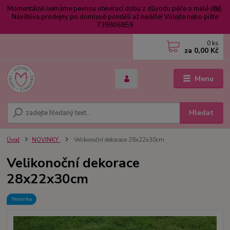
Momentálně nemáme pevnou otevírací dobu z důvodu péče o malé dítě.
Návštěva prodejny po domluvě pondělí až neděle! Volejte nebo pište
739806859
0
ks
za
0,00 Kč
Menu
Hledat
Úvod
NOVINKY
Velikonoční dekorace 28x22x30cm
Velikonoční dekorace
28x22x30cm
Novinka