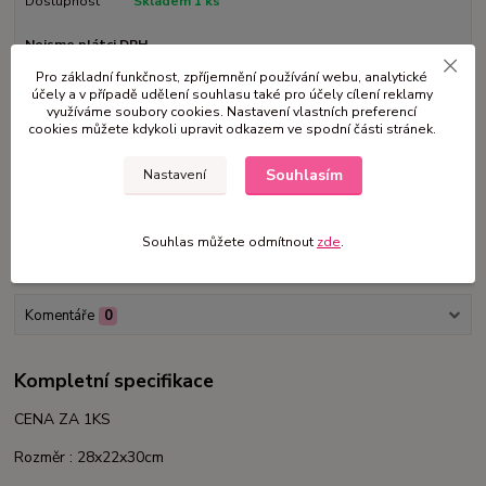
Dostupnost
Skladem 1 ks
Nejsme plátci DPH
Pro základní funkčnost, zpříjemnění používání webu, analytické
účely a v případě udělení souhlasu také pro účely cílení reklamy
800 Kč
/
ks
využíváme soubory cookies. Nastavení vlastních preferencí
cookies můžete kdykoli upravit odkazem ve spodní části stránek.
Přidat do košíku
Souhlasím
Nastavení
Číslo produktu:
VE5
Souhlas můžete odmítnout
zde
.
Kompletní specifikace
Komentáře
0
Kompletní specifikace
CENA ZA 1KS
Rozměr : 28x22x30cm