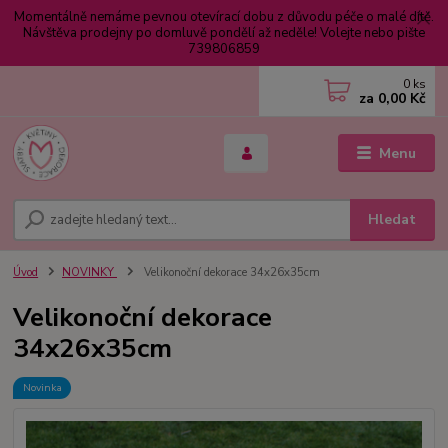
Momentálně nemáme pevnou otevírací dobu z důvodu péče o malé dítě.
Návštěva prodejny po domluvě pondělí až neděle! Volejte nebo pište
739806859
0
ks
za
0,00 Kč
Menu
Hledat
Úvod
NOVINKY
Velikonoční dekorace 34x26x35cm
Velikonoční dekorace
34x26x35cm
Novinka