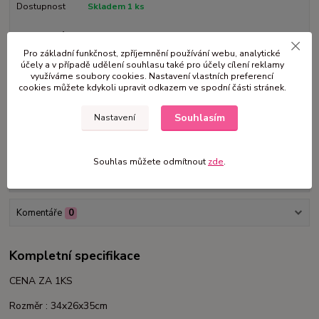
Dostupnost
Skladem 1 ks
Nejsme plátci DPH
Pro základní funkčnost, zpříjemnění používání webu, analytické
účely a v případě udělení souhlasu také pro účely cílení reklamy
1 050 Kč
/
ks
využíváme soubory cookies. Nastavení vlastních preferencí
cookies můžete kdykoli upravit odkazem ve spodní části stránek.
Přidat do košíku
Souhlasím
Nastavení
Číslo produktu:
VE3
Souhlas můžete odmítnout
zde
.
Kompletní specifikace
Komentáře
0
Kompletní specifikace
CENA ZA 1KS
Rozměr : 34x26x35cm