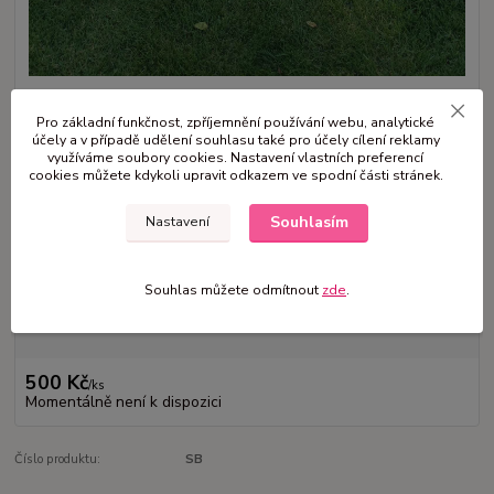
Pro základní funkčnost, zpříjemnění používání webu, analytické
účely a v případě udělení souhlasu také pro účely cílení reklamy
využíváme soubory cookies. Nastavení vlastních preferencí
cookies můžete kdykoli upravit odkazem ve spodní části stránek.
Bílé stojany na květiny, výška 80 cm, cena za 2 ks V případě zájmu prosím
Souhlasím
Nastavení
o zprávu mv.vence@seznam.cz
celý popis
Dostupnost
na dotaz
Souhlas můžete odmítnout
zde
.
Nejsme plátci DPH
500 Kč
/
ks
Momentálně není k dispozici
Číslo produktu:
SB