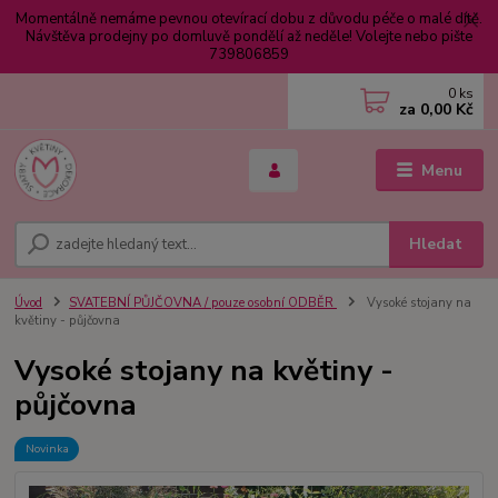
Momentálně nemáme pevnou otevírací dobu z důvodu péče o malé dítě.
Návštěva prodejny po domluvě pondělí až neděle! Volejte nebo pište
739806859
0
ks
za
0,00 Kč
Menu
Hledat
Úvod
SVATEBNÍ PŮJČOVNA / pouze osobní ODBĚR
Vysoké stojany na
květiny - půjčovna
Vysoké stojany na květiny -
půjčovna
Novinka