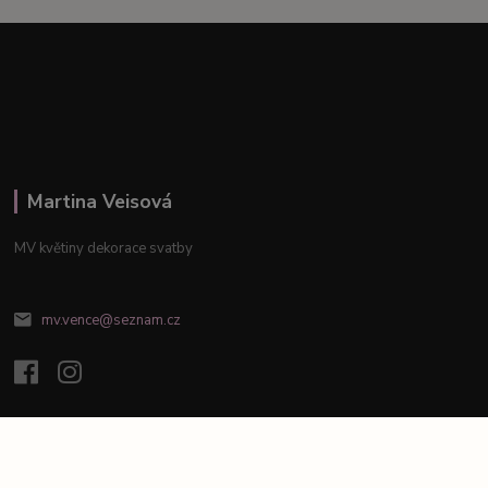
Martina Veisová
MV květiny dekorace svatby
mv.vence@seznam.cz
Vytvořeno na
Eshop-rychle.cz