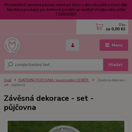
Momentálně nemáme pevnou otevírací dobu z důvodu péče o malé dítě.
Návštěva prodejny po domluvě pondělí až neděle! Volejte nebo pište
739806859
0
ks
za
0,00 Kč
Menu
Hledat
Úvod
SVATEBNÍ PŮJČOVNA / pouze osobní ODBĚR
Závěsná dekorace -
set - půjčovna
Závěsná dekorace - set -
půjčovna