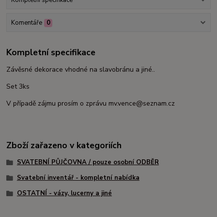
Komentáře
0
Kompletní specifikace
Závěsné dekorace vhodné na slavobránu a jiné..
Set 3ks
V případě zájmu prosím o zprávu mv.vence@seznam.cz
Zboží zařazeno v kategoriích
SVATEBNÍ PŮJČOVNA / pouze osobní ODBĚR
Svatební inventář - kompletní nabídka
OSTATNÍ - vázy, lucerny a jiné