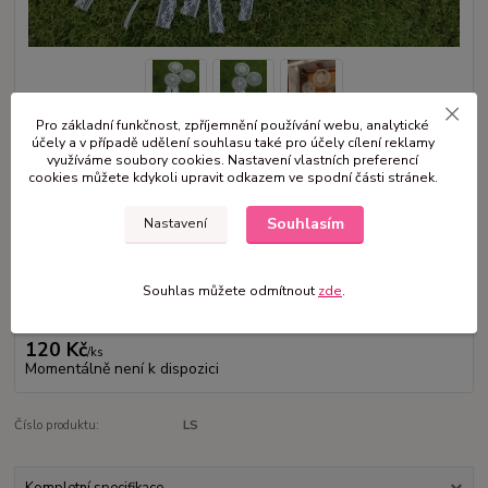
Pro základní funkčnost, zpříjemnění používání webu, analytické
účely a v případě udělení souhlasu také pro účely cílení reklamy
využíváme soubory cookies. Nastavení vlastních preferencí
Závěsné dekorace vhodné na slavobránu a jiné.. Set 3ks V případě
cookies můžete kdykoli upravit odkazem ve spodní části stránek.
zájmu prosím o zprávu mv.vence@seznam.cz
celý popis
Souhlasím
Nastavení
Dostupnost
na dotaz
Souhlas můžete odmítnout
zde
.
Nejsme plátci DPH
120 Kč
/
ks
Momentálně není k dispozici
Číslo produktu:
LS
Kompletní specifikace