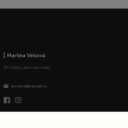
Martina Veisová
MV květiny dekorace svatby
mv.vence@seznam.cz
Vytvořeno na
Eshop-rychle.cz